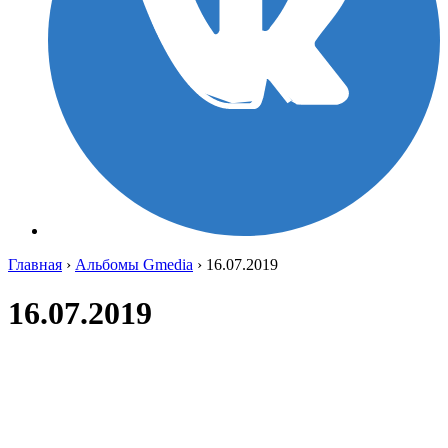
Главная
›
Альбомы Gmedia
›
16.07.2019
16.07.2019
HEj5JZQGrJM
NnaBHu6rsi8