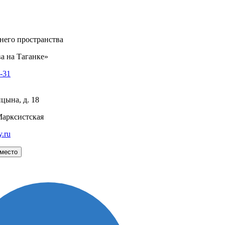
него пространства
а на Таганке»
8-31
цына, д. 18
Марксистская
y.ru