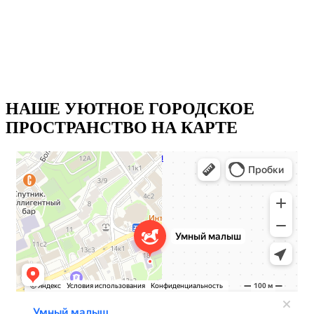
DeNucy4gOu8
-XFM6nw3FLE
PFgHWox Xc0
QhBavZReWaM
НАШЕ УЮТНОЕ ГОРОДСКОЕ
ПРОСТРАНСТВО НА КАРТЕ