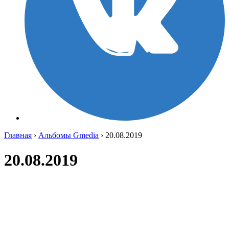
Главная
›
Альбомы Gmedia
›
20.08.2019
20.08.2019
E5GvAk4ByXo
BsLY03KKNNY