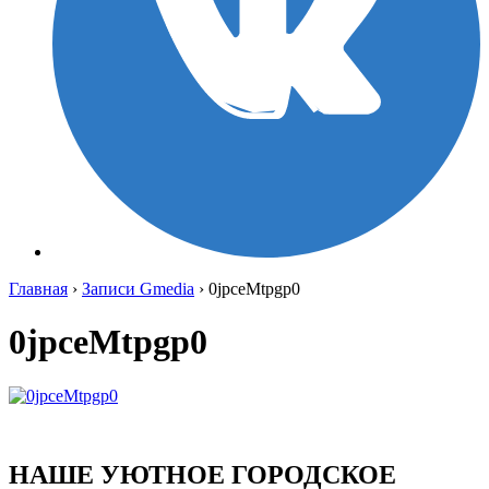
Главная
›
Записи Gmedia
›
0jpceMtpgp0
0jpceMtpgp0
НАШЕ УЮТНОЕ ГОРОДСКОЕ