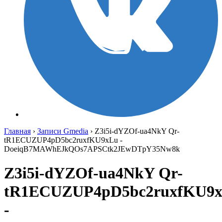
Главная
›
Записи Gmedia
›
Z3i5i-dYZOf-ua4NkY Qr-
tR1ECUZUP4pD5bc2ruxfKU9xLu -
DoeiqB7MAWhEJkQOs7APSCtk2JEwDTpY35Nw8k
Z3i5i-dYZOf-ua4NkY Qr-
tR1ECUZUP4pD5bc2ruxfKU9
-