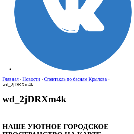
Главная
›
Новости
›
Спектакль по басням Крылова
›
wd_2jDRXm4k
wd_2jDRXm4k
НАШЕ УЮТНОЕ ГОРОДСКОЕ