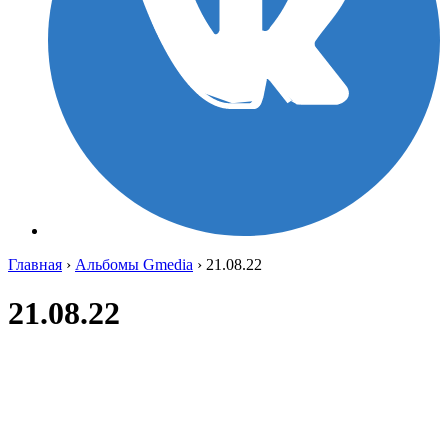
Главная
›
Альбомы Gmedia
›
21.08.22
21.08.22
OyUhfS6O8ns
LLl33mluIpo