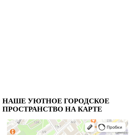
T-8s7pjIruA
KReY LTs9eI
PlIO6mB7-Gk
53crkltMqhw
AT6yKR2vC5k
UdIjgyY9Qd8
9t5I1bgBJlQ
LCAtQCXbNa0
3mujoJBy9cA
НАШЕ УЮТНОЕ ГОРОДСКОЕ
ПРОСТРАНСТВО НА КАРТЕ