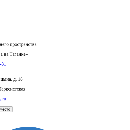
него пространства
а на Таганке»
8-31
цына, д. 18
Марксистская
y.ru