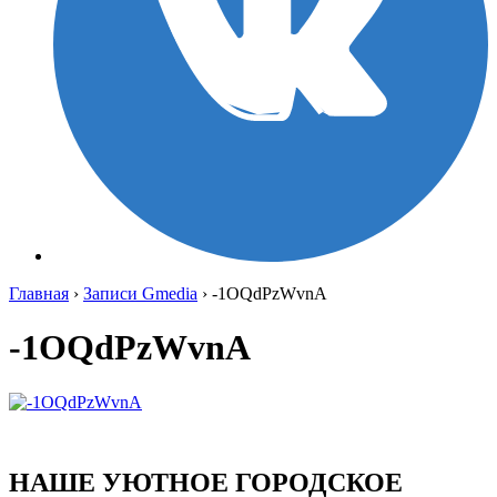
Главная
›
Записи Gmedia
›
-1OQdPzWvnA
-1OQdPzWvnA
НАШЕ УЮТНОЕ ГОРОДСКОЕ