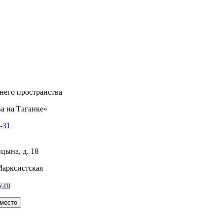
него пространства
а на Таганке»
8-31
цына, д. 18
Марксистская
y.ru