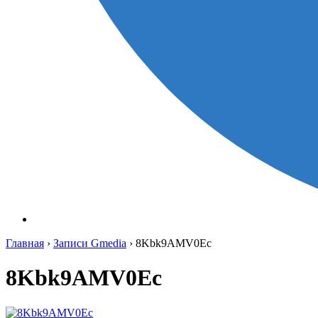
Главная
›
Записи Gmedia
›
8Kbk9AMV0Ec
8Kbk9AMV0Ec