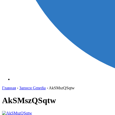
Главная
›
Записи Gmedia
›
AkSMszQSqtw
AkSMszQSqtw