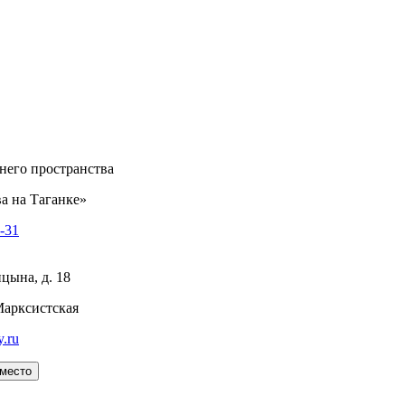
него пространства
а на Таганке»
8-31
цына, д. 18
Марксистская
y.ru