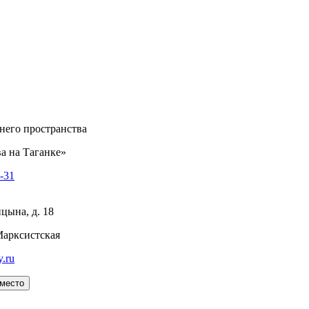
него пространства
а на Таганке»
8-31
цына, д. 18
Марксистская
y.ru