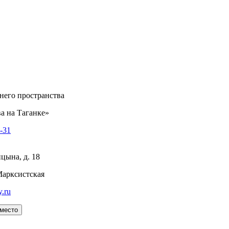
него пространства
а на Таганке»
8-31
цына, д. 18
Марксистская
y.ru