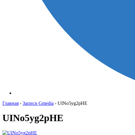
Главная
›
Записи Gmedia
›
UINo5yg2pHE
UINo5yg2pHE